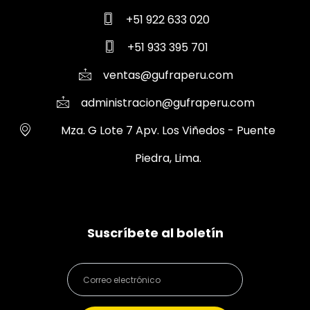
+51 922 633 020
+51 933 395 701
ventas@gufraperu.com
administracion@gufraperu.com
Mza. G Lote 7 Apv. Los Viñedos - Puente
Piedra, Lima.
Suscríbete al boletín