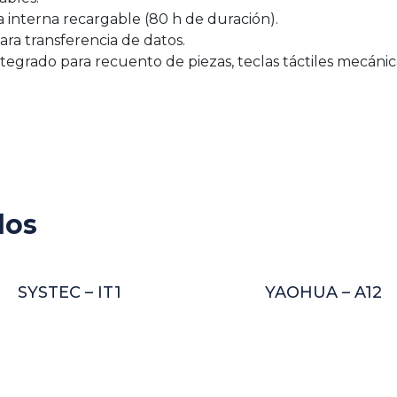
 interna recargable (80 h de duración).
ra transferencia de datos.
egrado para recuento de piezas, teclas táctiles mecánicas
dos
SYSTEC – IT1
YAOHUA – A12