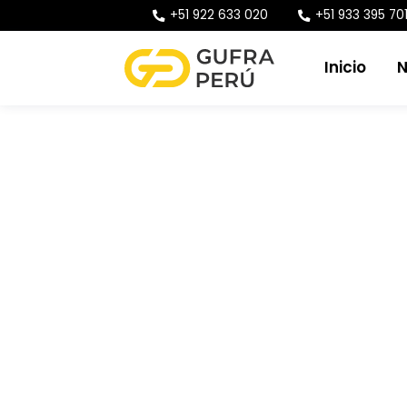
+51 922 633 020
+51 933 395 70
Inicio
N