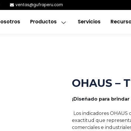
1
ventas@gufraperu.com
osotros
Productos
Servicios
Recurs
OHAUS – 
¡Diseñado para brindar 
Los indicadores OHAUS d
exactitud que representa
comerciales e industriales